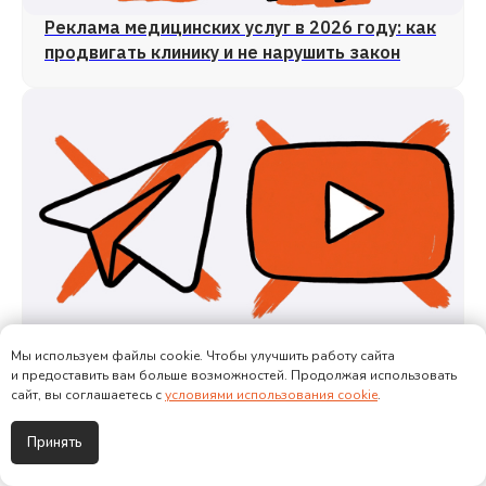
Реклама медицинских услуг в 2026 году: как
продвигать клинику и не нарушить закон
Реклама в YouTube и Telegram в 2026 году:
Мы используем файлы cookie. Чтобы улучшить работу сайта
что запрещено, кому грозит штраф и что
и предоставить вам больше возможностей. Продолжая использовать
сайт, вы соглашаетесь с
условиями использования cookie
.
делать бизнесу
Принять