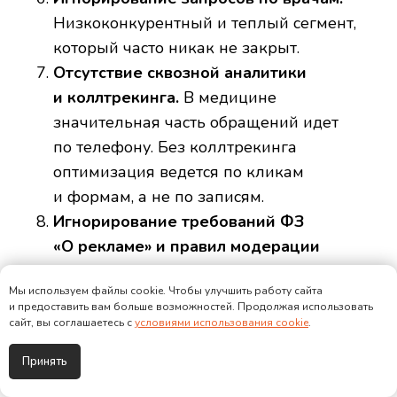
Низкоконкурентный и теплый сегмент,
который часто никак не закрыт.
Отсутствие сквозной аналитики
и коллтрекинга.
В медицине
значительная часть обращений идет
по телефону. Без коллтрекинга
оптимизация ведется по кликам
и формам, а не по записям.
Игнорирование требований ФЗ
«О рекламе» и правил модерации
Яндекса.
Рекламные тексты для
Мы используем файлы cookie. Чтобы улучшить работу сайта
медуслуг имеют ограничения: запрещены
и предоставить вам больше возможностей. Продолжая использовать
отдельные формулировки, требуется
сайт, вы соглашаетесь с
условиями использования cookie
.
дисклеймер о противопоказаниях, нужна
Принять
лицензия, есть закрытые специализации.
Часть «горячей» семантики в принципе